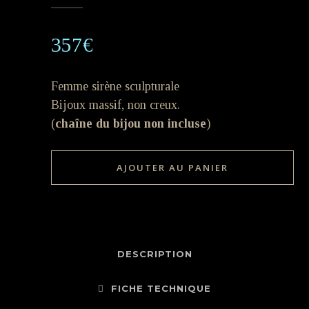
357
€
Femme sirène sculpturale
Bijoux massif, non creux.
(
chaîne du bijou non incluse
)
La
AJOUTER AU PANIER
sensuelle
or
quantity
DESCRIPTION
FICHE TECHNIQUE