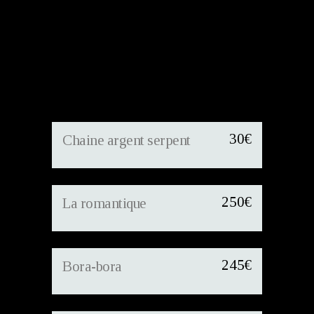
30
€
Chaine argent serpent
250
€
La romantique
245
€
Bora-bora