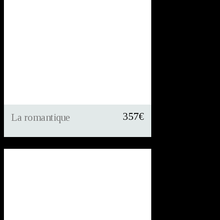
357
€
La romantique