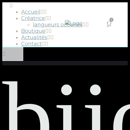
Accueil
Créatrice
0
langueurs océanes
Boutique
Actualités
Contact
bij