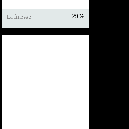
290
€
La finesse