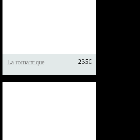
235
€
La romantique