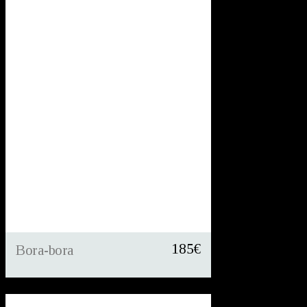
185
€
Bora-bora