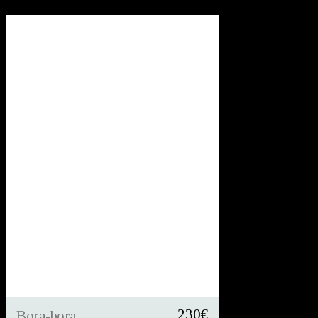
230
€
Bora-bora