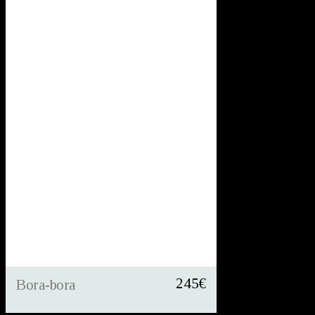
245
€
Bora-bora