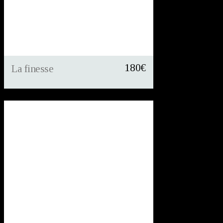
180
€
La finesse