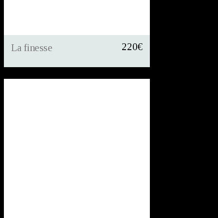
220
€
La finesse