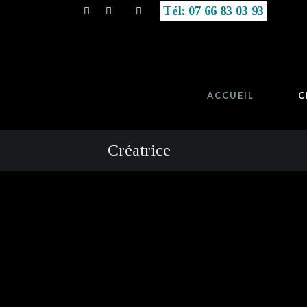
Tél: 07 66 83 03 93
ACCUEIL
C
Créatrice