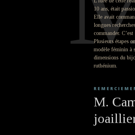
L’idée de cette réal
10 ans, était passi
Elle avait command
longues recherches,
commander. C’est a
Plusieurs étapes on
modèle féminin à s
dimensions du bijou
ruthénium.
REMERCIEME
M. Camb
joaillie