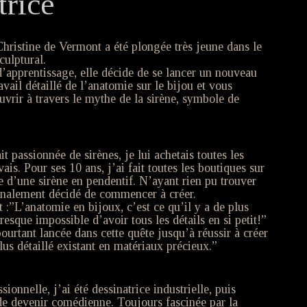
trice
 Christine de Vermont a été plongée très jeune dans le
ulptural.
’apprentissage, elle décide de se lancer un nouveau
travail détaillé de l’anatomie sur le bijou et vous
uvrir à travers le mythe de la sirène, symbole de
ait passionnée de sirènes, je lui achetais toutes les
vais. Pour ses 10 ans, j’ai fait toutes les boutiques sur
he d’une sirène en pendentif. N’ayant rien pu trouver
 finalement décidé de commencer à créer.
 :”L’anatomie en bijoux, c’est ce qu’il y a de plus
presque impossible d’avoir tous les détails en si petit!”
ourtant lancée dans cette quête jusqu’à réussir à créer
plus détaillé existant en matériaux précieux.”
ionnelle, j’ai été dessinatrice industrielle, puis
 de devenir comédienne. Toujours fascinée par la