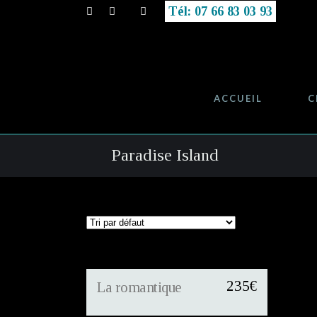
Tél: 07 66 83 03 93
ACCUEIL
C
Paradise Island
235
€
La romantique